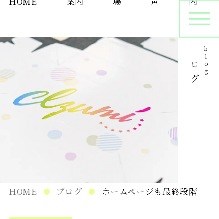
HOME
案内
場
声
内
ブログ
blog
オリジナルパッケージ
シ
プリントサンプル
パ
在庫管理
HOME
ブログ
ホームページも最終段階