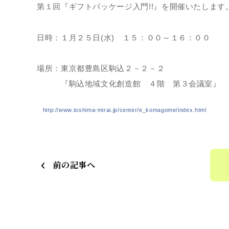
第１回『ギフトパッケージ入門!!』を開催いたします
日時：１月２５日(水) １５：００～１６：００
場所：東京都豊島区駒込２－２－２
『駒込地域文化創造館 ４階 第３会議室』
http://
www.toshima-mirai.jp/
center/e_komagome/
index.html
前の記事へ