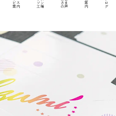
ビス
ソン
さま
案
ロ
案内
工場
の声
内
グ
オリジナルパッケージ
ショールーム
プリントサンプル
パッケージ勉強会
在庫管理