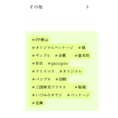
その他
＃PP横山
＃オリジナルパッケージ
＃箱
＃サンプル
＃会員
＃基本的
＃形状
＃pacopro
＃クリスマス
＃オリジナル
＃パコプロ
＃印刷
＃三国無双ブラスト
＃貼箱
＃いづみのオヤジ
＃パッケージ
＃在庫