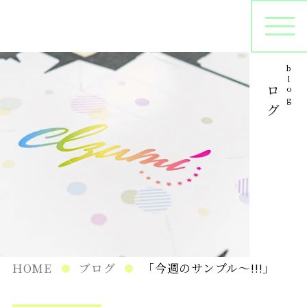
ブログ
blog
オリジナルパッケージ
シ
プリントサンプル
パ
在庫管理
HOME
ブログ
「今週のサンプル～!!!」