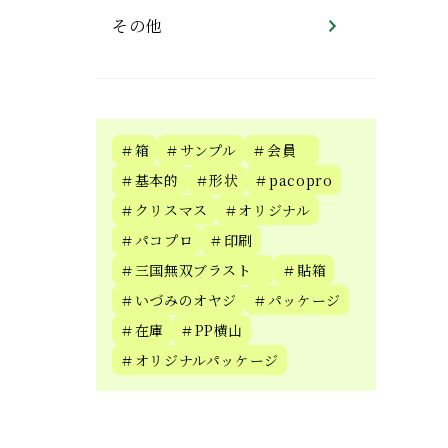
その他
＃箱
＃サンプル
＃会員
＃基本的
＃形状
＃pacopro
＃クリスマス
＃オリジナル
＃パコプロ
＃印刷
＃三国無双ブラスト
＃貼箱
＃いづみのオヤジ
＃パッケージ
＃在庫
＃PP横山
＃オリジナルパッケージ