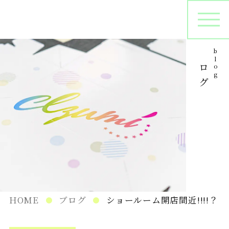
ブログ
blog
オリジナルパッケージ
シ
プリントサンプル
パ
在庫管理
HOME
ブログ
ショールーム開店間近!!!!？