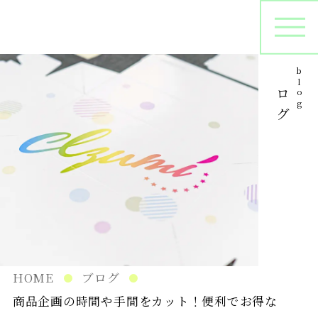
ブログ
blog
オリジナルパッケージ
シ
プリントサンプル
パ
在庫管理
HOME
ブログ
商品企画の時間や手間をカット！便利でお得な