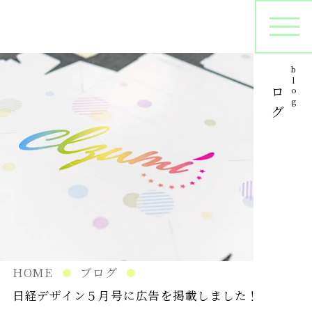
ブログ
blog
オリジナルパッケージ
シ
プリントサンプル
パ
在庫管理
HOME
ブログ
日経デザイン５月号に広告を掲載しました！