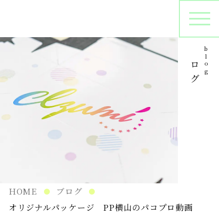
ブログ
blog
オリジナルパッケージ
シ
プリントサンプル
パ
在庫管理
HOME
ブログ
オリジナルパッケージ PP横山のパコプロ動画