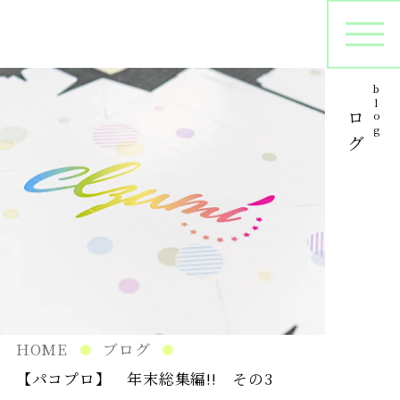
ブログ
blog
オリジナルパッケージ
シ
プリントサンプル
パ
在庫管理
HOME
ブログ
【パコプロ】 年末総集編!! その3