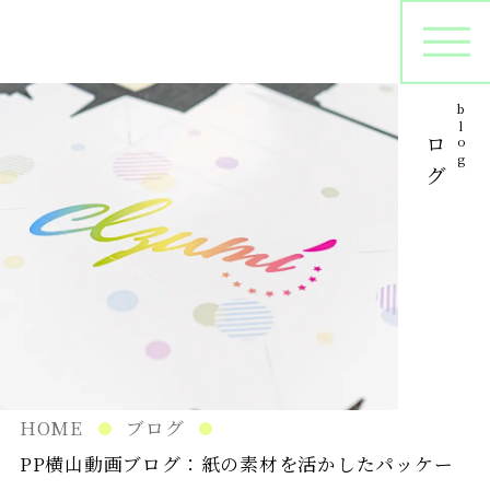
ブログ
blog
オリジナルパッケージ
シ
プリントサンプル
パ
在庫管理
HOME
ブログ
PP横山動画ブログ：紙の素材を活かしたパッケー