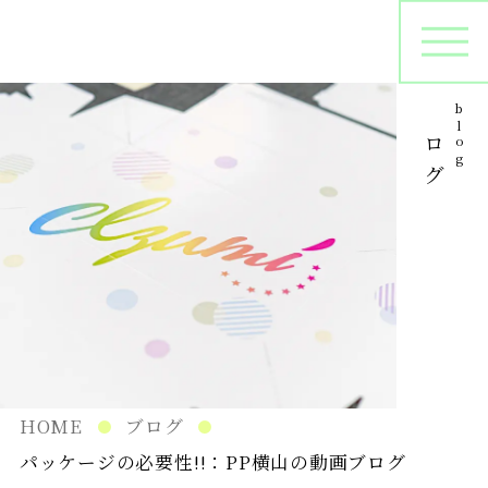
ブログ
blog
オリジナルパッケージ
シ
プリントサンプル
パ
在庫管理
HOME
ブログ
パッケージの必要性!!：PP横山の動画ブログ