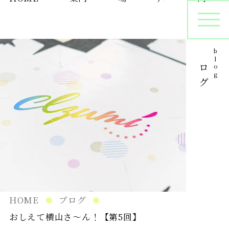
ブログ
blog
オリジナルパッケージ
シ
プリントサンプル
パ
在庫管理
HOME
ブログ
おしえて横山さ〜ん！【第5回】