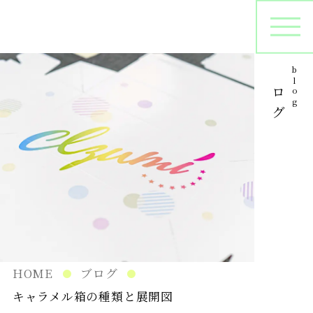
ブログ
blog
オリジナルパッケージ
シ
プリントサンプル
パ
在庫管理
HOME
ブログ
キャラメル箱の種類と展開図