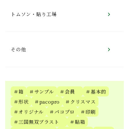
トムソン・貼り工場
その他
＃箱
＃サンプル
＃会員
＃基本的
＃形状
＃pacopro
＃クリスマス
＃オリジナル
＃パコプロ
＃印刷
＃三国無双ブラスト
＃貼箱