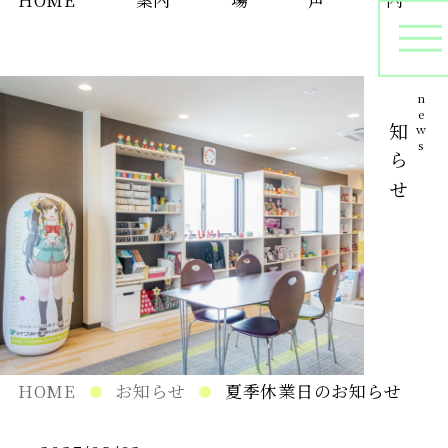
お知らせ
news
オリジナルパッケージ
シ
プリントサンプル
パ
在庫管理
HOME
お知らせ
夏季休業日のお知らせ